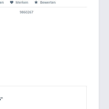
hen
Merken
Bewerten
9860267
6"