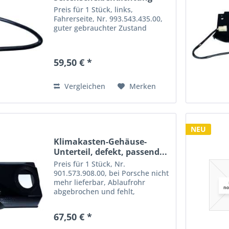
hinten links,...
Preis für 1 Stück, links,
Fahrerseite, Nr. 993.543.435.00,
guter gebrauchter Zustand
59,50 € *
Vergleichen
Merken
NEU
Klimakasten-Gehäuse-
Unterteil, defekt, passend...
Preis für 1 Stück, Nr.
901.573.908.00, bei Porsche nicht
mehr lieferbar, Ablaufrohr
abgebrochen und fehlt,
ansonsten guter gebrauchter
Zustand, wird als defekt verkauft,
67,50 € *
defekte Ware ist vom Umtausch
ausgeschlossen