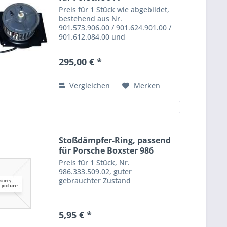
Preis für 1 Stück wie abgebildet,
bestehend aus Nr.
901.573.906.00 / 901.624.901.00 /
901.612.084.00 und
911.573.323.00, Neupreis : 615,-
Euro, guter gebrauchter Zustand
295,00 € *
Vergleichen
Merken
Stoßdämpfer-Ring, passend
für Porsche Boxster 986
Preis für 1 Stück, Nr.
986.333.509.02, guter
gebrauchter Zustand
5,95 € *