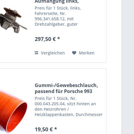
Aufhängung links,
passend...
Preis für 1 Stück, links,
Fahrerseite, Nr.
996.341.658.12, mit
Drehzahlgeber, guter
gebrauchter Zustand
297,50 € *
Vergleichen
Merken
Gummi-/Gewebeschlauch,
passend für Porsche 993
Preis für 1 Stück, Nr.
000.043.205.04, sitzt hinten an
den Heizrohren /
Heizklappenkasten, Durchmesser
: ca. 75 mm, NP bei Porsche nur
als Meterware für 309,- Euro
19,50 € *
erhältlich, guter gebrauchter