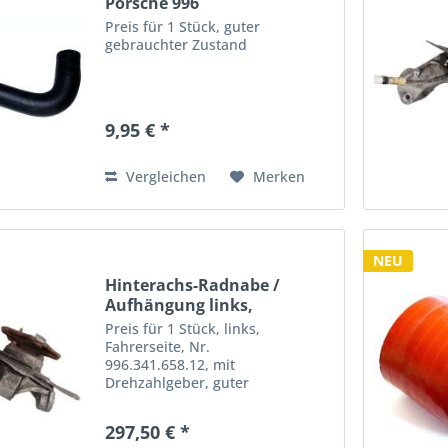
Porsche 996
Preis für 1 Stück, guter
gebrauchter Zustand
9,95 € *
Vergleichen
Merken
NEU
Hinterachs-Radnabe /
Aufhängung links,
passend...
Preis für 1 Stück, links,
Fahrerseite, Nr.
996.341.658.12, mit
Drehzahlgeber, guter
gebrauchter Zustand
297,50 € *