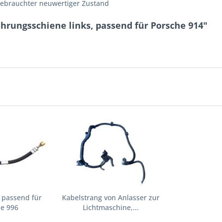
r gebrauchter neuwertiger Zustand
hrungsschiene links, passend für Porsche 914"
 passend für
Kabelstrang von Anlasser zur
he 996
Lichtmaschine,...