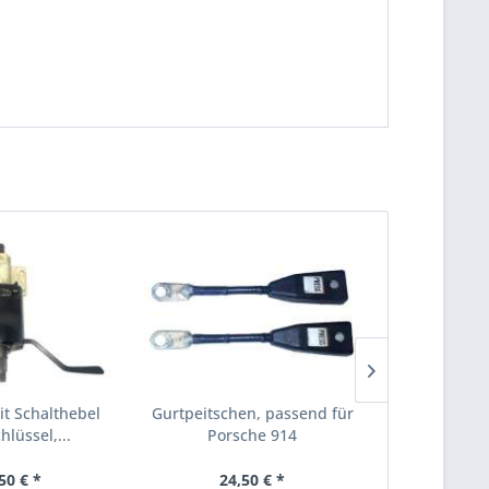
it Schalthebel
Gurtpeitschen, passend für
Armaturenbre
hlüssel,...
Porsche 914
passe
50 € *
24,50 € *
123