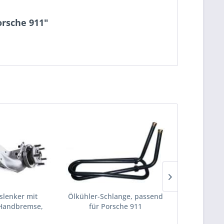
orsche 911"
slenker mit
Ölkühler-Schlange, passend
Velour-Seit
Handbremse,
für Porsche 911
hinten, p
r...