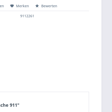
hen
Merken
Bewerten
9112261
sche 911"