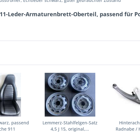
ausströmer, Echtleder schwarz, guter gebrauchter Zustand
11-Leder-Armaturenbrett-Oberteil, passend für P
warz, passend
Lemmerz-Stahlfelgen-Satz
Hinterach
che 911
4,5 J 15, original,...
Radnabe / 
fü