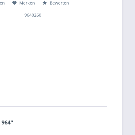
hen
Merken
Bewerten
9640260
 964"