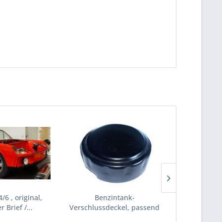
/6 , original,
Benzintank-
Auspuff-Hitz
 Brief /...
Verschlussdeckel, passend
passend f
für...